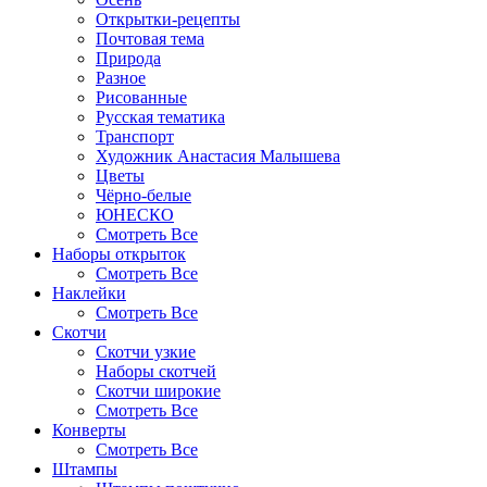
Открытки-рецепты
Почтовая тема
Природа
Разное
Рисованные
Русская тематика
Транспорт
Художник Анастасия Малышева
Цветы
Чёрно-белые
ЮНЕСКО
Смотреть Все
Наборы открыток
Смотреть Все
Наклейки
Смотреть Все
Скотчи
Скотчи узкие
Наборы скотчей
Скотчи широкие
Смотреть Все
Конверты
Смотреть Все
Штампы