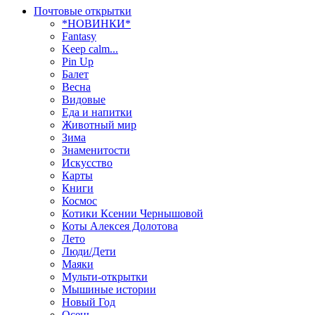
Почтовые открытки
*НОВИНКИ*
Fantasy
Keep calm...
Pin Up
Балет
Весна
Видовые
Еда и напитки
Животный мир
Зима
Знаменитости
Искусство
Карты
Книги
Космос
Котики Ксении Чернышовой
Коты Алексея Долотова
Лето
Люди/Дети
Маяки
Мульти-открытки
Мышиные истории
Новый Год
Осень