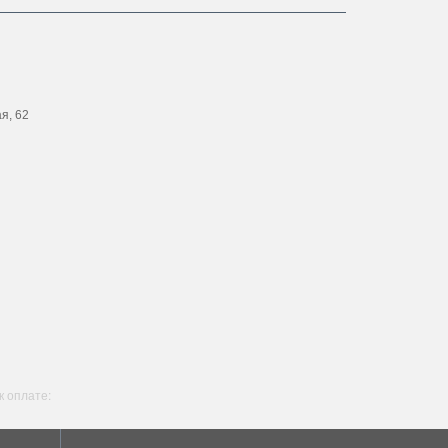
ая, 62
 оплате: