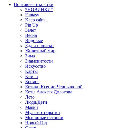
Почтовые открытки
*НОВИНКИ*
Fantasy
Keep calm...
Pin Up
Балет
Весна
Видовые
Еда и напитки
Животный мир
Зима
Знаменитости
Искусство
Карты
Книги
Космос
Котики Ксении Чернышовой
Коты Алексея Долотова
Лето
Люди/Дети
Маяки
Мульти-открытки
Мышиные истории
Новый Год
Осень