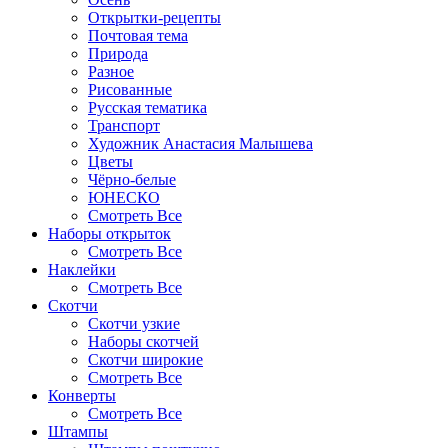
Открытки-рецепты
Почтовая тема
Природа
Разное
Рисованные
Русская тематика
Транспорт
Художник Анастасия Малышева
Цветы
Чёрно-белые
ЮНЕСКО
Смотреть Все
Наборы открыток
Смотреть Все
Наклейки
Смотреть Все
Скотчи
Скотчи узкие
Наборы скотчей
Скотчи широкие
Смотреть Все
Конверты
Смотреть Все
Штампы