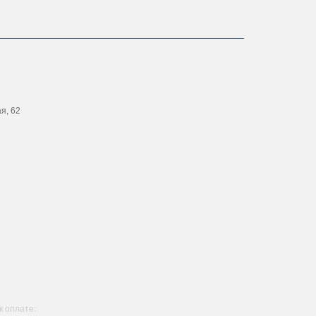
ая, 62
 оплате: