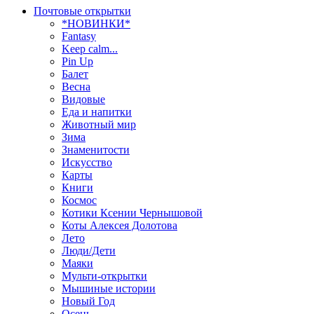
Почтовые открытки
*НОВИНКИ*
Fantasy
Keep calm...
Pin Up
Балет
Весна
Видовые
Еда и напитки
Животный мир
Зима
Знаменитости
Искусство
Карты
Книги
Космос
Котики Ксении Чернышовой
Коты Алексея Долотова
Лето
Люди/Дети
Маяки
Мульти-открытки
Мышиные истории
Новый Год
Осень