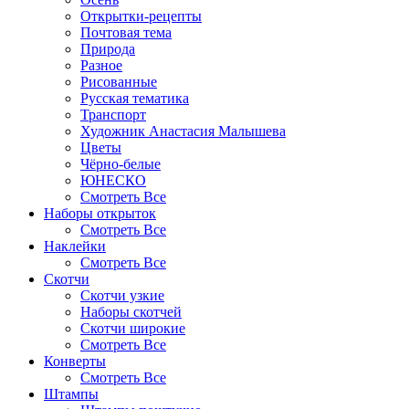
Открытки-рецепты
Почтовая тема
Природа
Разное
Рисованные
Русская тематика
Транспорт
Художник Анастасия Малышева
Цветы
Чёрно-белые
ЮНЕСКО
Смотреть Все
Наборы открыток
Смотреть Все
Наклейки
Смотреть Все
Скотчи
Скотчи узкие
Наборы скотчей
Скотчи широкие
Смотреть Все
Конверты
Смотреть Все
Штампы