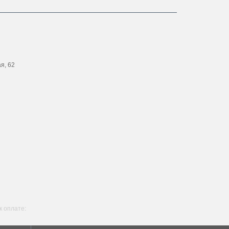
ая, 62
 оплате: