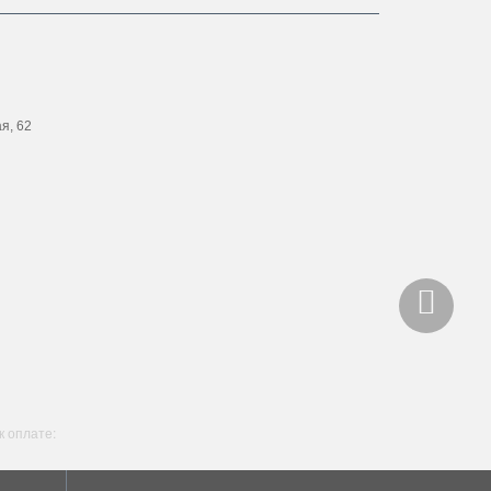
ая, 62
 оплате: