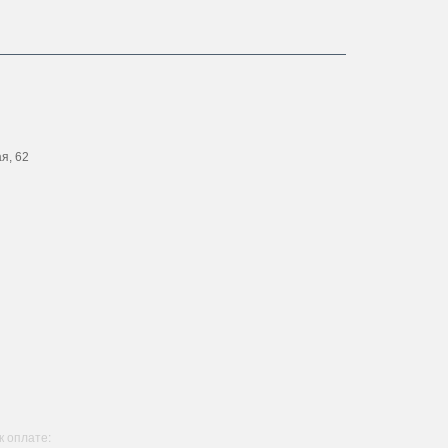
ая, 62
 оплате: