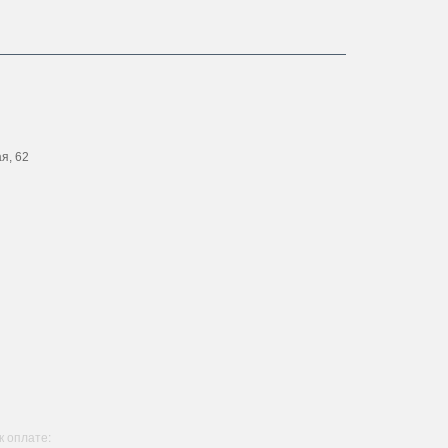
ая, 62
 оплате: