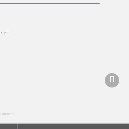
ая, 62
 оплате: