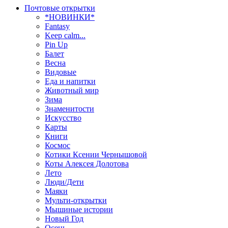
Почтовые открытки
*НОВИНКИ*
Fantasy
Keep calm...
Pin Up
Балет
Весна
Видовые
Еда и напитки
Животный мир
Зима
Знаменитости
Искусство
Карты
Книги
Космос
Котики Ксении Чернышовой
Коты Алексея Долотова
Лето
Люди/Дети
Маяки
Мульти-открытки
Мышиные истории
Новый Год
Осень