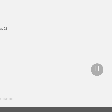
ая, 62
 оплате: