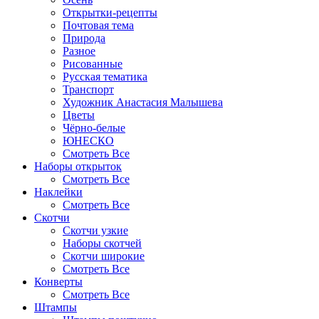
Открытки-рецепты
Почтовая тема
Природа
Разное
Рисованные
Русская тематика
Транспорт
Художник Анастасия Малышева
Цветы
Чёрно-белые
ЮНЕСКО
Смотреть Все
Наборы открыток
Смотреть Все
Наклейки
Смотреть Все
Скотчи
Скотчи узкие
Наборы скотчей
Скотчи широкие
Смотреть Все
Конверты
Смотреть Все
Штампы