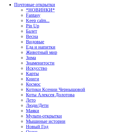
Почтовые открытки
*НОВИНКИ*
Fantasy
Keep calm...
Pin Up
Балет
Весна
Видовые
Еда и напитки
Животный мир
Зима
Знаменитости
Искусство
Карты
Книги
Космос
Котики Ксении Чернышовой
Коты Алексея Долотова
Лето
Люди/Дети
Маяки
Мульти-открытки
Мышиные истории
Новый Год
Осень