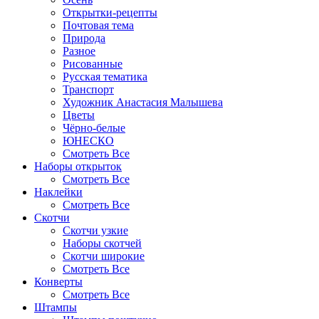
Открытки-рецепты
Почтовая тема
Природа
Разное
Рисованные
Русская тематика
Транспорт
Художник Анастасия Малышева
Цветы
Чёрно-белые
ЮНЕСКО
Смотреть Все
Наборы открыток
Смотреть Все
Наклейки
Смотреть Все
Скотчи
Скотчи узкие
Наборы скотчей
Скотчи широкие
Смотреть Все
Конверты
Смотреть Все
Штампы