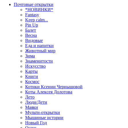
Почтовые открытки
*НОВИНКИ*
Fantasy
Keep calm...
Pin Up
Балет
Весна
Видовые
Еда и напитки
Животный мир
Зима
Знаменитости
Искусство
Карты
Книги
Космос
Котики Ксении Чернышовой
Коты Алексея Долотова
Лето
Люди/Дети
Маяки
Мульти-открытки
Мышиные истории
Новый Год
Осень