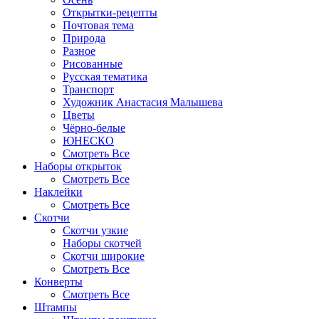
Открытки-рецепты
Почтовая тема
Природа
Разное
Рисованные
Русская тематика
Транспорт
Художник Анастасия Малышева
Цветы
Чёрно-белые
ЮНЕСКО
Смотреть Все
Наборы открыток
Смотреть Все
Наклейки
Смотреть Все
Скотчи
Скотчи узкие
Наборы скотчей
Скотчи широкие
Смотреть Все
Конверты
Смотреть Все
Штампы