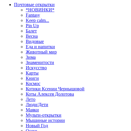
Почтовые открытки
*НОВИНКИ*
Fantasy
Keep calm...
Pin Up
Балет
Весна
Видовые
Еда и напитки
Животный мир
Зима
Знаменитости
Искусство
Карты
Книги
Космос
Котики Ксении Чернышовой
Коты Алексея Долотова
Лето
Люди/Дети
Маяки
Мульти-открытки
Мышиные истории
Новый Год
Осень