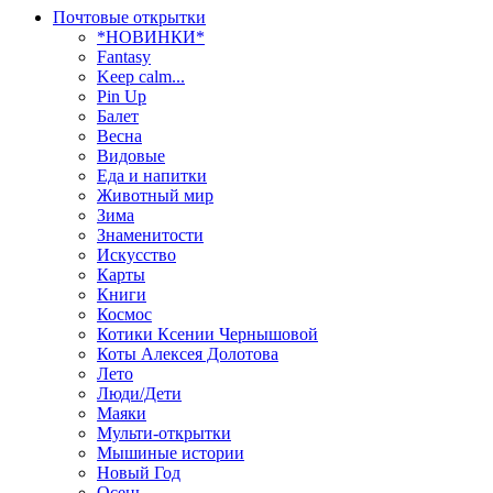
Почтовые открытки
*НОВИНКИ*
Fantasy
Keep calm...
Pin Up
Балет
Весна
Видовые
Еда и напитки
Животный мир
Зима
Знаменитости
Искусство
Карты
Книги
Космос
Котики Ксении Чернышовой
Коты Алексея Долотова
Лето
Люди/Дети
Маяки
Мульти-открытки
Мышиные истории
Новый Год
Осень