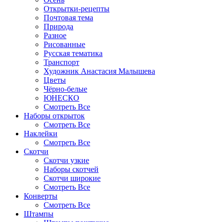
Открытки-рецепты
Почтовая тема
Природа
Разное
Рисованные
Русская тематика
Транспорт
Художник Анастасия Малышева
Цветы
Чёрно-белые
ЮНЕСКО
Смотреть Все
Наборы открыток
Смотреть Все
Наклейки
Смотреть Все
Скотчи
Скотчи узкие
Наборы скотчей
Скотчи широкие
Смотреть Все
Конверты
Смотреть Все
Штампы